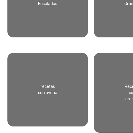
Ensaladas
Gran
recetas
Rec
con avena
c
gra